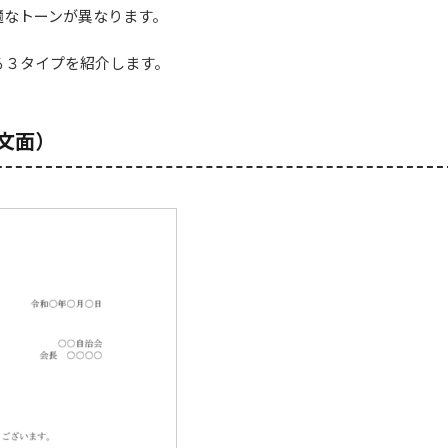
適なトーンが異なります。
る３タイプを紹介します。
文面）