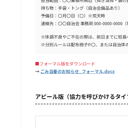
担当範囲：〇〇集積所周辺（掃き清掃・袋の
持ち物：手袋・トング（自治会備品あり）
予備日：〇月〇日（〇）※荒天時
連絡先：〇〇自治会 事務局 000-0000-000
※体調不良やご不在の際は、前日までに班長
※分別ルールは配布冊子P.〇、または自治体
■フォーマル版をダウンロード
→
ごみ当番のお知らせ_フォーマル.docx
アピール版（協力を呼びかけるタイ