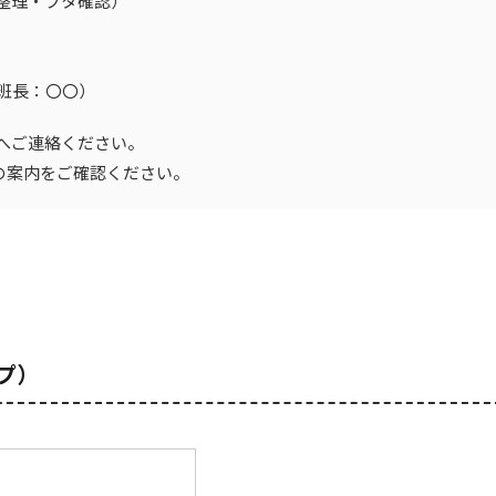
整理・フタ確認）
0（班長：〇〇）
へご連絡ください。
の案内をご確認ください。
プ）