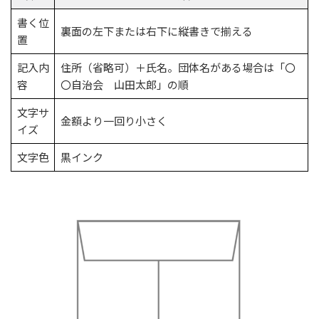
書く位
裏面の左下または右下に縦書きで揃える
置
記入内
住所（省略可）＋氏名。団体名がある場合は「〇
容
〇自治会 山田太郎」の順
文字サ
金額より一回り小さく
イズ
文字色
黒インク