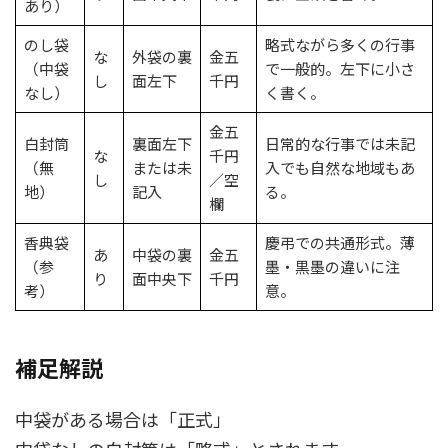
あり）
のし袋
略式ながら多くの行事
な
外袋の裏
金五
（中袋
で一般的。左下に小さ
し
面左下
千円
なし）
く書く。
金五
白封筒
裏面左下
日常的な行事では未記
な
千円
（無
または未
入でも自然な地域もあ
し
／空
地）
記入
る。
欄
香典袋
慶弔での共通形式。薄
あ
中袋の裏
金五
（参
墨・黒墨の違いに注
り
面中央下
千円
考）
意。
補足解説
中袋がある場合は「正式」