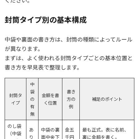
ください。
封筒タイプ別の基本構成
中袋や裏面の書き方は、封筒の種類によってルール
が異なります。
まずは、よく使われる封筒タイプごとの基本位置と
書き方を早見表で整理します。
中
袋
書き
封筒タ
金額を書
の
方の
補足のポイント
イプ
く位置
有
例
無
のし袋
あ
中袋の裏
金五
最も正式。表に名前、
（中袋
り
面中央下
千円
裏に金額を書く。