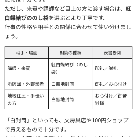
ただし、来賓や講師など目上の方に渡す場合は、
紅
白蝶結びののし袋
を選ぶとより丁寧です。
行事の性格や相手との関係に合わせて使い分けまし
ょう。
相手・場面
封筒の種類
表書き例
紅白蝶結び（のし
講師・来賓
御礼／謝礼
袋）
消防団・外部業者
白無地封筒
御礼／お心付け
地域住民・手伝い
お心付け／御苦
白無地封筒
の方
労様
「白封筒」といっても、文房具店や100円ショップ
で買えるもので十分です。