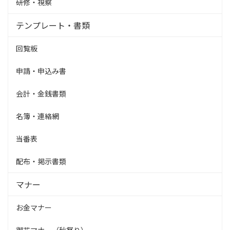
研修・視察
テンプレート・書類
回覧板
申請・申込み書
会計・金銭書類
名簿・連絡網
当番表
配布・掲示書類
マナー
お金マナー
御花マナー（秋祭り）