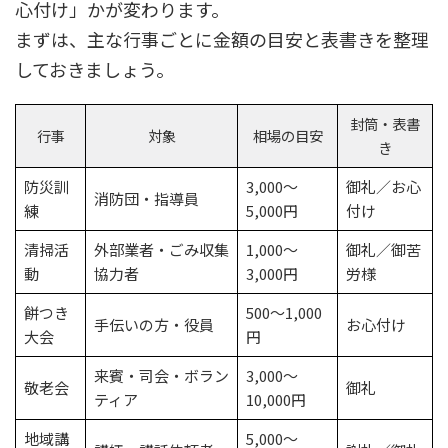
心付け」かが変わります。
まずは、主な行事ごとに金額の目安と表書きを整理
しておきましょう。
封筒・表書
行事
対象
相場の目安
き
防災訓
3,000〜
御礼／お心
消防団・指導員
練
5,000円
付け
清掃活
外部業者・ごみ収集
1,000〜
御礼／御苦
動
協力者
3,000円
労様
餅つき
500〜1,000
手伝いの方・役員
お心付け
大会
円
来賓・司会・ボラン
3,000〜
敬老会
御礼
ティア
10,000円
地域講
5,000〜