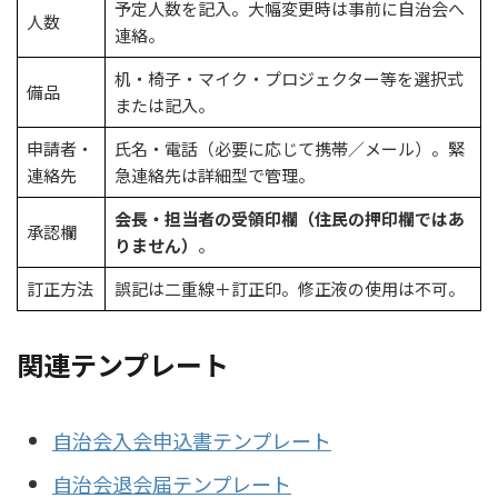
予定人数を記入。大幅変更時は事前に自治会へ
人数
連絡。
机・椅子・マイク・プロジェクター等を選択式
備品
または記入。
申請者・
氏名・電話（必要に応じて携帯／メール）。緊
連絡先
急連絡先は詳細型で管理。
会長・担当者の受領印欄（住民の押印欄ではあ
承認欄
りません）
。
訂正方法
誤記は二重線＋訂正印。修正液の使用は不可。
関連テンプレート
自治会入会申込書テンプレート
自治会退会届テンプレート