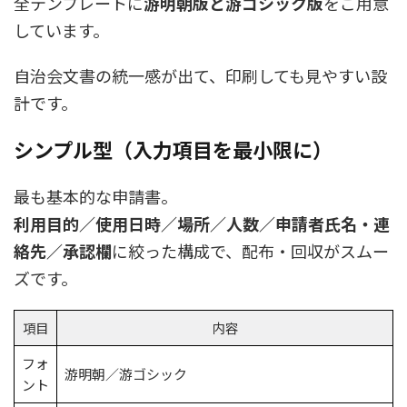
全テンプレートに
游明朝版と游ゴシック版
をご用意
しています。
自治会文書の統一感が出て、印刷しても見やすい設
計です。
シンプル型（入力項目を最小限に）
最も基本的な申請書。
利用目的／使用日時／場所／人数／申請者氏名・連
絡先／承認欄
に絞った構成で、配布・回収がスムー
ズです。
項目
内容
フォ
游明朝／游ゴシック
ント