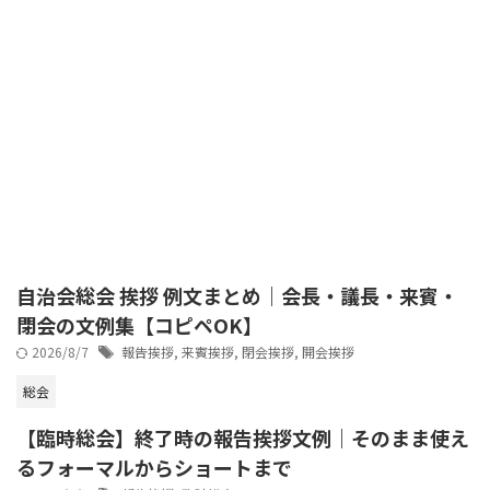
自治会総会 挨拶 例文まとめ｜会長・議長・来賓・
閉会の文例集【コピペOK】
2026/8/7
報告挨拶
,
来賓挨拶
,
閉会挨拶
,
開会挨拶
総会
【臨時総会】終了時の報告挨拶文例｜そのまま使え
るフォーマルからショートまで